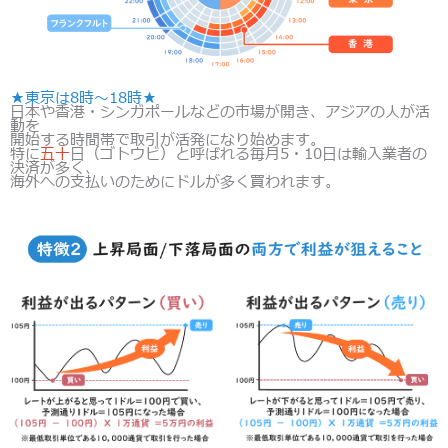
★東京は8時～18時★
日本や香港・シンガポールなどの市場が開き、アジアの人が活
動を
開始する時間帯で取引が活発になり始めます。
特に
五十
日（ゴトウビ）と呼ばれる毎月5・10日は輸入業者の
決済が多く、
海外への支払いのためにドルが多く買われます。