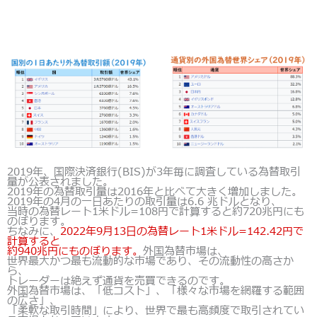
2019年、国際決済銀行(BIS)が3年毎に調査している為替取引
量が公表されました。
2019年の為替取引量は2016年と比べて大きく増加しました。
2019年の4月の一日あたりの取引量は6.6 兆ドルとなり、
当時の為替レート1米ドル=108円で計算すると約720兆円にも
のぼります。
ちなみに、
2022年9月13日の為替レート1米ドル=142.42円で
計算すると
約940兆円にものぼります。
外国為替市場は、
世界最大かつ最も流動的な市場であり、その流動性の高さか
ら、
トレーダーは絶えず通貨を売買できるのです。
外国為替市場は、「低コスト」、「様々な市場を網羅する範囲
の広さ」、
「柔軟な取引時間」により、世界で最も高頻度で取引されてい