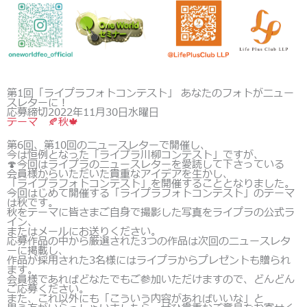
第1回「ライプラフォトコンテスト」 あなたのフォトがニュー
スレターに！
応募締切2022年11月30日水曜日
テーマ 🍂秋🍁
第6回、第10回のニュースレターで開催し、
今は恒例となった「ライプラ川柳コンテスト」ですが、
🍄今回はライプラのニュースレターを愛読して下さっている
会員様からいただいた貴重なアイデアを生かし、
「ライプラフォトコンテスト」を開催することとなりました。
今回はじめて開催する「ライプラフォトコンテスト」のテーマ
は秋です。
秋をテーマに皆さまご自身で撮影した写真をライプラの公式ラ
イン、
またはメールにお送りください。
応募作品の中から厳選された3つの作品は次回のニュースレタ
ーに掲載し、
作品が採用された3名様にはライプラからプレゼントも贈られ
ます。
会員様であればどなたでもご参加いただけますので、どんどん
ご応募ください。
また、これ以外にも「こういう内容があればいいな」と