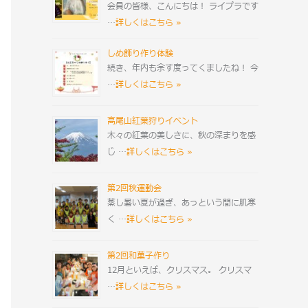
会員の皆様、こんにちは！ ライプラです
…
詳しくはこちら »
しめ飾り作り体験
続き、年内も余す度ってくましたね！ 今
…
詳しくはこちら »
高尾山紅葉狩りイベント
木々の紅葉の美しさに、秋の深まりを感
じ …
詳しくはこちら »
第2回秋運動会
蒸し暑い夏が過ぎ、あっという間に肌寒
く …
詳しくはこちら »
第2回和菓子作り
12月といえば、クリスマス。 クリスマ
…
詳しくはこちら »