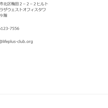
市北区梅田２−２−２ヒルト
ラザウェストオフィスタワ
９階
6123-7556
@lifeplus-club.org