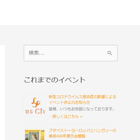
検
索
対
これまでのイベント
象
:
新型コロナウイルス感染症の影響による
イベント休止のお知らせ
皆様、いつもお世話になっております。
…
詳しくはこちら »
ブダペスト―ヨーロッパとハンガリーの
美術400年展示会観覧