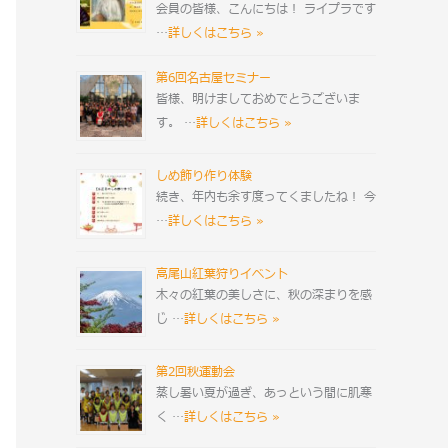
会員の皆様、こんにちは！ ライプラです
…
詳しくはこちら »
第6回名古屋セミナー
皆様、明けましておめでとうございま
す。 …
詳しくはこちら »
しめ飾り作り体験
続き、年内も余す度ってくましたね！ 今
…
詳しくはこちら »
高尾山紅葉狩りイベント
木々の紅葉の美しさに、秋の深まりを感
じ …
詳しくはこちら »
第2回秋運動会
蒸し暑い夏が過ぎ、あっという間に肌寒
く …
詳しくはこちら »