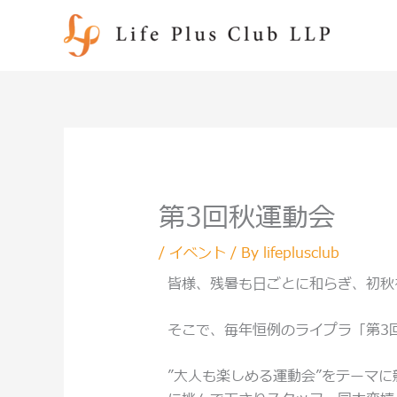
内
容
を
ス
キ
ッ
プ
第3回秋運動会
/
イベント
/ By
lifeplusclub
皆様、残暑も日ごとに和らぎ、初秋
そこで、毎年恒例のライプラ「第3
”大人も楽しめる運動会”をテーマ