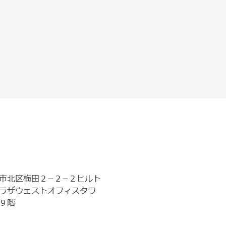
市北区梅田２−２−２ヒルト
ラザウェストオフィスタワ
９階