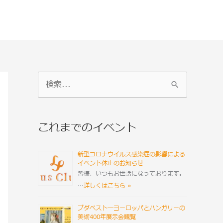
検
索
対
これまでのイベント
象
:
新型コロナウイルス感染症の影響による
イベント休止のお知らせ
皆様、いつもお世話になっております。
…
詳しくはこちら »
ブダペスト―ヨーロッパとハンガリーの
美術400年展示会観覧