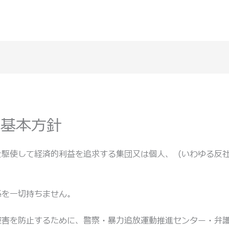
る基本方針
を駆使して経済的利益を追求する集団又は個人、（いわゆる反
係を一切持ちません。
害を防止するために、警察・暴力追放運動推進センター・弁護