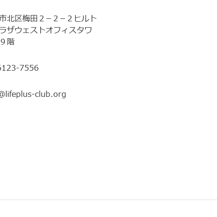
市北区梅田２−２−２ヒルト
ラザウェストオフィスタワ
９階
6123-7556
@lifeplus-club.org