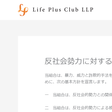
内
容
を
ス
キ
ッ
プ
反社会勢力に対す
当組合は、暴力、威力と詐欺的手法
めに、次の基本方針を宣言します。
一 当組合は、反社会的勢力との関
二 当組合は、反社会的勢力による被